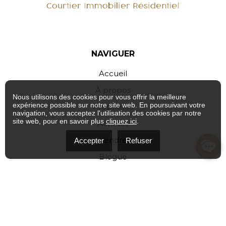
NAVIGUER
Accueil
À propos
Nous utilisons des cookies pour vous offrir la meilleure
expérience possible sur notre site web. En poursuivant votre
Propriétés
navigation, vous acceptez l'utilisation des cookies par notre
site web, pour en savoir plus
cliquez ici
.
Acheter
Vendre
Accepter
Refuser
Blogue
Politique de confidentialité
Contact
INFO DE CONTACT