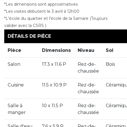
*Les dimensions sont approximatives
*Les visites débutent le 3 avril à 12h00
*L'école du quartier et l'école de la Samare (Toujours
valider avec la CSRS )
DÉTAILS DE PIÈCE
Pièce
Dimensions
Niveau
Sol
Salon
17.3 x 11.6 P
Rez-de-
Bois
chaussée
Cuisine
11.5 x 10.9 P
Rez-de-
Céramiq
chaussée
Salle à
10 x 11.5 P
Rez-de-
Céramiq
manger
chaussée
Salle d'eau
7.6 x 5.9 P
Rez-de-
Céramiq