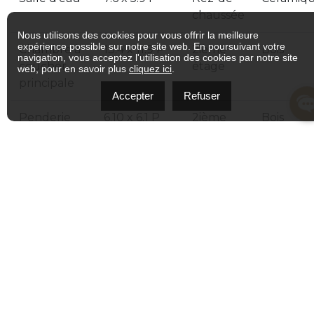
chaussée
Nous utilisons des cookies pour vous offrir la meilleure
expérience possible sur notre site web. En poursuivant votre
Chambre à
13.4 x 11.9 P
2ième
Bois
navigation, vous acceptez l'utilisation des cookies par notre site
coucher
étage
web, pour en savoir plus
cliquez ici
.
principale
Accepter
Refuser
Penderie
6.10 x 6.1 P
2ième
Bois
(Walk-in)
étage
Chambre à
11.7 x 9.11 P
2ième
Bois
coucher
étage
Chambre à
9.11 x 8.1 P
2ième
Bois
coucher
étage
Salle de
10.1 x 4.11 P
2ième
Céramiq
bains
étage