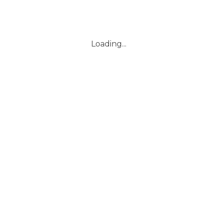
rain
Loading...
vie au
un
e